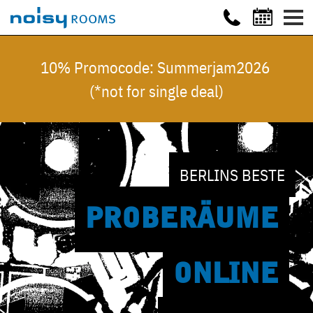
10% Promocode: Summerjam2026
(*not for single deal)
BERLINS BESTE
PROBE
RÄUME
ONLINE