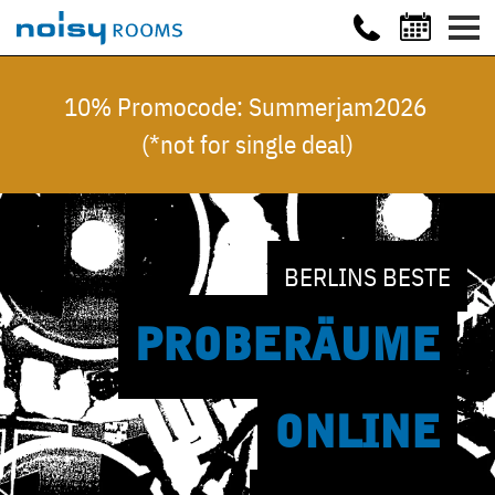
10% Promocode: Summerjam2026
(*not for single deal)
BERLINS BESTE
PROBE
RÄUME
ONLINE